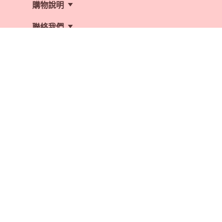
購物說明
隱私政策
表單下載
聯絡我們
聯絡我們
企業贈禮
人才招募
訂閱追蹤
統一編號：83576352
電話：04-22332525
Email：order@deaf.com.tw
門市地址：台中市北屯區崇德路二段325號
營業時間：週一至週日 10:00~18:00
Amazing Grace Deaf Bakery © 2005 All Rights Reserved
Web by 信實資訊有限公司