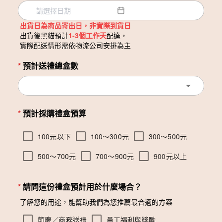
出貨日為商品寄出日，非實際到貨日
出貨後黑貓預計
1-3個工作天
配達，
實際配送情形需依物流公司安排為主
*
預計送禮總盒數
arrow_drop_down
*
預計採購禮盒預算
100元以下
100～300元
300～500元
500～700元
700～900元
900元以上
*
請問這份禮盒預計用於什麼場合？
了解您的用途，能幫助我們為您推薦最合適的方案
節慶／商務送禮
員工福利與獎勵