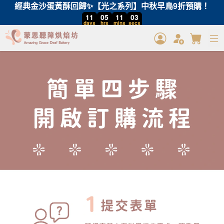
經典金沙蛋黃酥回歸✨【光之系列】中秋早鳥9折預購！
11
05
11
03
days
hrs
mins
secs