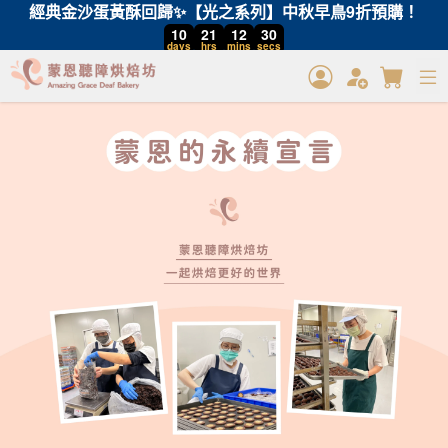
經典金沙蛋黃酥回歸✨【光之系列】中秋早鳥9折預購！
10
21
12
30
days
hrs
mins
secs