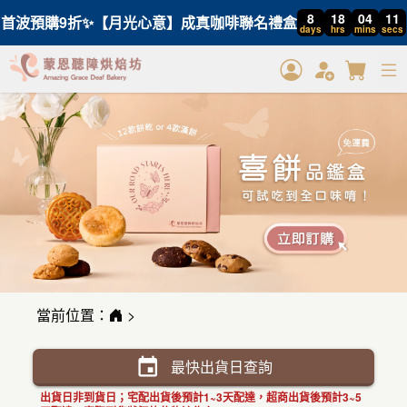
8
18
04
11
首波預購9折✨【月光心意】成真咖啡聯名禮盒
days
hrs
mins
secs
當前位置：
>
event
最快出貨日查詢
出貨日非到貨日；
宅配出貨後預計1~3天配達，
超商出貨後預計3~5